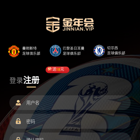
送
18
元
注册
登录