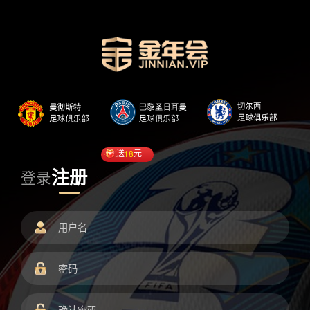
送
18
元
注册
登录